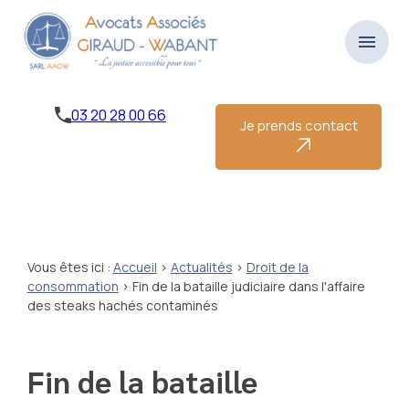
Panneau de gestion des cookies
menu
03 20 28 00 66
Je prends contact
Vous êtes ici :
Accueil
>
Actualités
>
Droit de la
consommation
> Fin de la bataille judiciaire dans l'affaire
des steaks hachés contaminés
Fin de la bataille