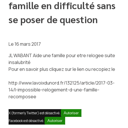
famille en difficulté sans
se poser de question
Le
16 mars 2017
JL WABANT Aide une famille pour etre relogee suite
insalubrité
Pour en savoir plus cliquez sur le lien ou recopiez le
http://www.lavoixdunord.fr/132125/article/2017-03-
14/l-impossible-relogement-d-une-famille-
recomposee
X (formerly Twitter) est désactivé.
Autoriser
Facebook est désactivé.
Autoriser