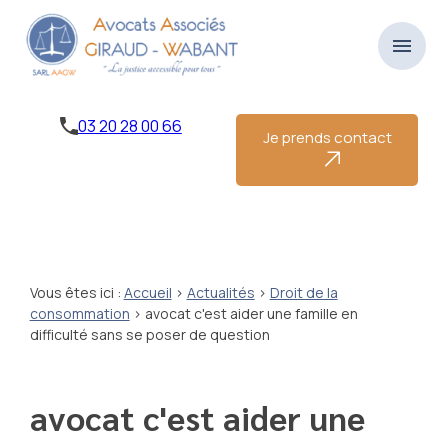
Panneau de gestion des cookies
menu
03 20 28 00 66
Je prends contact
Vous êtes ici :
Accueil
>
Actualités
>
Droit de la
consommation
> avocat c'est aider une famille en
difficulté sans se poser de question
avocat c'est aider une